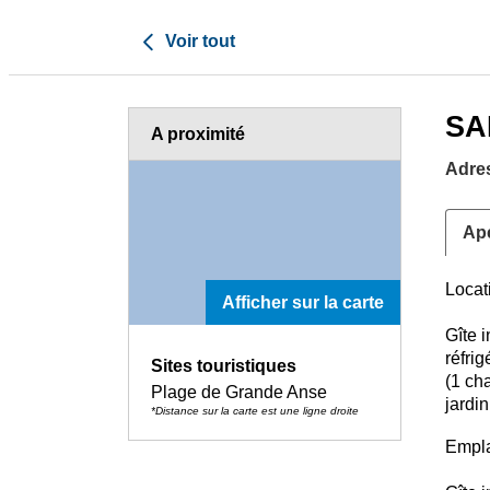
Voir tout
SA
A proximité
Adre
Ap
Locat
Afficher sur la carte
Gîte i
réfrig
Sites touristiques
(1 cha
Plage de Grande Anse
jardin
*Distance sur la carte est une ligne droite
Empla