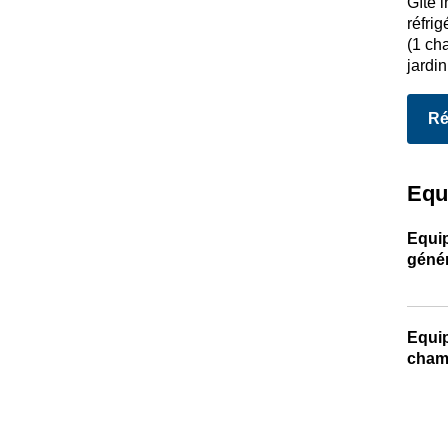
Gîte i
réfrig
(1 cha
jardin
Ré
Equ
Equi
géné
Equi
cham