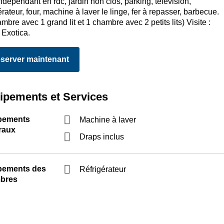
ndépendant en rdc, jardin non clos, parking, télévision,
érateur, four, machine à laver le linge, fer à repasser, barbecue.
mbre avec 1 grand lit et 1 chambre avec 2 petits lits) Visite :
 Exotica.
server maintenant
ipements et Services
pements
Machine à laver
raux
Draps inclus
pements des
Réfrigérateur
bres