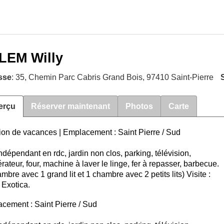
LEM Willy
sse
: 35, Chemin Parc Cabris Grand Bois, 97410 Saint-Pierre
erçu
Réserver maintenant
Photos
Carte
ion de vacances
|
Emplacement : Saint Pierre / Sud
ndépendant en rdc, jardin non clos, parking, télévision,
érateur, four, machine à laver le linge, fer à repasser, barbecue.
mbre avec 1 grand lit et 1 chambre avec 2 petits lits) Visite :
 Exotica.
cement : Saint Pierre / Sud